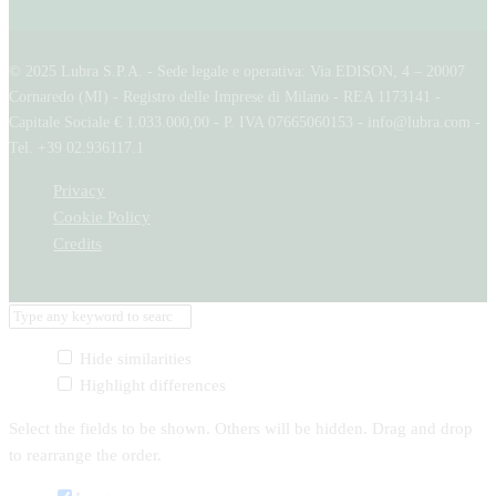
© 2025 Lubra S.P.A. - Sede legale e operativa: Via EDISON, 4 – 20007
Cornaredo (MI) - Registro delle Imprese di Milano - REA 1173141 -
Capitale Sociale € 1.033.000,00 - P. IVA 07665060153 - info@lubra.com -
Tel. +39 02.936117.1
Privacy
Cookie Policy
Credits
Hide similarities
Highlight differences
Select the fields to be shown. Others will be hidden. Drag and drop
to rearrange the order.