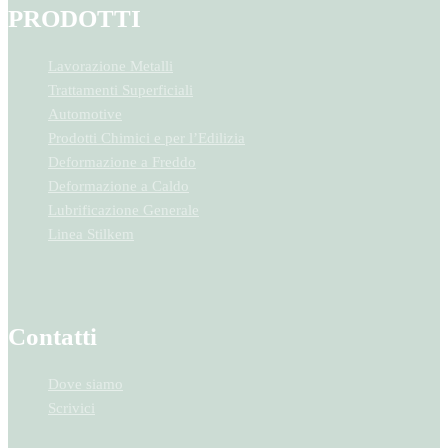
PRODOTTI
Lavorazione Metalli
Trattamenti Superficiali
Automotive
Prodotti Chimici e per l’Edilizia
Deformazione a Freddo
Deformazione a Caldo
Lubrificazione Generale
Linea Stilkem
Contatti
Dove siamo
Scrivici