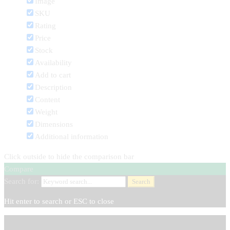
Image
SKU
Rating
Price
Stock
Availability
Add to cart
Description
Content
Weight
Dimensions
Additional information
Click outside to hide the comparison bar
Compare
Search for:
Search
Hit enter to search or ESC to close