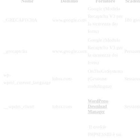
Nome
Dominio
Fornitore
Scaden
Google (Modulo
Recaptcha V3 per
_GRECAPTCHA
www.google.com
180 gio
la sicurezza dei
form)
Google (Modulo
Recaptcha V3 per
_grecaptcha
www.google.com
Persiste
la sicurezza dei
form)
OnTheGoSystems
wp-
lubra.com
(Gestione
Session
wpml_current_language
multilingua)
WordPress
__wpdm_client
lubra.com
Session
Download
Manager
Il cookie
PHPSESSID è un