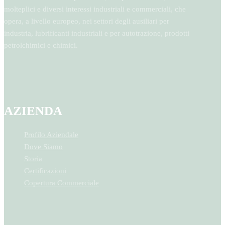
molteplici e diversi interessi industriali e commerciali, che
opera, a livello europeo, nei settori degli ausiliari per
industria, lubrificanti industriali e per autotrazione, prodotti
petrolchimici e chimici.
AZIENDA
Profilo Aziendale
Dove Siamo
Storia
Certificazioni
Copertura Commerciale