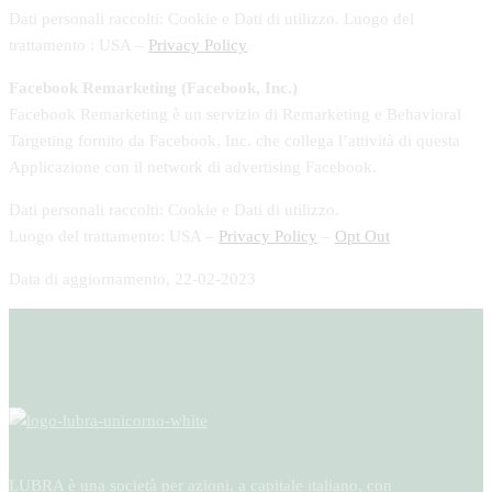
Dati personali raccolti: Cookie e Dati di utilizzo. Luogo del
trattamento : USA –
Privacy Policy
Facebook Remarketing (Facebook, Inc.)
Facebook Remarketing è un servizio di Remarketing e Behavioral
Targeting fornito da Facebook, Inc. che collega l’attività di questa
Applicazione con il network di advertising Facebook.
Dati personali raccolti: Cookie e Dati di utilizzo.
Luogo del trattamento: USA –
Privacy Policy
–
Opt Out
Data di aggiornamento, 22-02-2023
LUBRA è una società per azioni, a capitale italiano, con