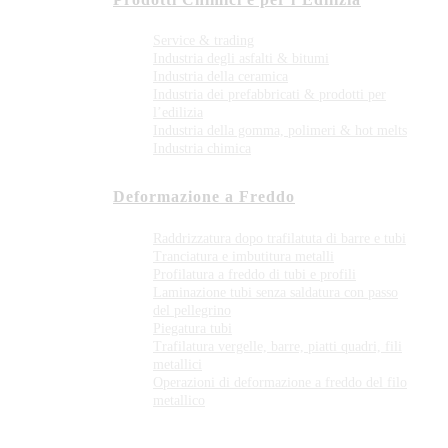
Service & trading
Industria degli asfalti & bitumi
Industria della ceramica
Industria dei prefabbricati & prodotti per
l’edilizia
Industria della gomma, polimeri & hot melts
Industria chimica
Deformazione a Freddo
Raddrizzatura dopo trafilatuta di barre e tubi
Tranciatura e imbutitura metalli
Profilatura a freddo di tubi e profili
Laminazione tubi senza saldatura con passo
del pellegrino
Piegatura tubi
Trafilatura vergelle, barre, piatti quadri, fili
metallici
Operazioni di deformazione a freddo del filo
metallico