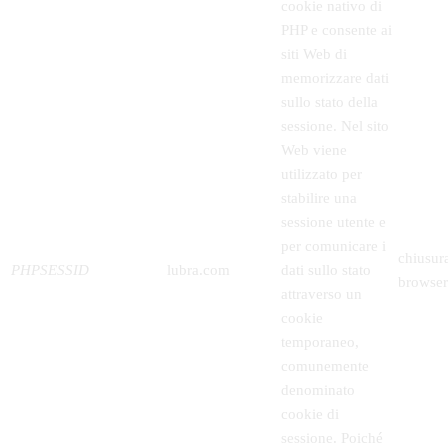
cookie nativo di
PHP e consente ai
siti Web di
memorizzare dati
sullo stato della
sessione. Nel sito
Web viene
utilizzato per
stabilire una
sessione utente e
per comunicare i
chiusur
PHPSESSID
lubra.com
dati sullo stato
browser
attraverso un
cookie
temporaneo,
comunemente
denominato
cookie di
sessione. Poiché