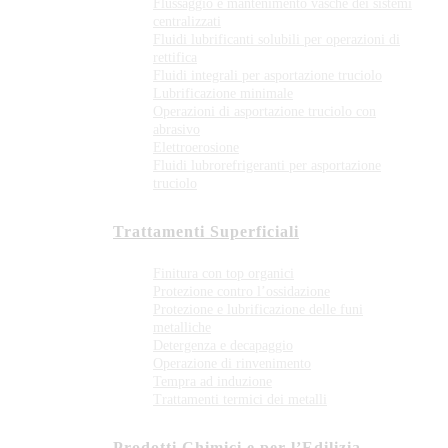
Flussaggio e mantenimento vasche dei sistemi
centralizzati
Fluidi lubrificanti solubili per operazioni di
rettifica
Fluidi integrali per asportazione truciolo
Lubrificazione minimale
Operazioni di asportazione truciolo con
abrasivo
Elettroerosione
Fluidi lubrorefrigeranti per asportazione
truciolo
Trattamenti Superficiali
Finitura con top organici
Protezione contro l’ossidazione
Protezione e lubrificazione delle funi
metalliche
Detergenza e decapaggio
Operazione di rinvenimento
Tempra ad induzione
Trattamenti termici dei metalli
Prodotti Chimici e per l’Edilizia