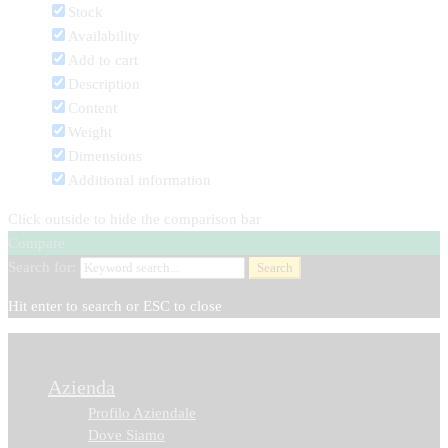
Stock
Availability
Add to cart
Description
Content
Weight
Dimensions
Additional information
Click outside to hide the comparison bar
Compare
Search for:
Search
Hit enter to search or ESC to close
Azienda
Profilo Aziendale
Dove Siamo