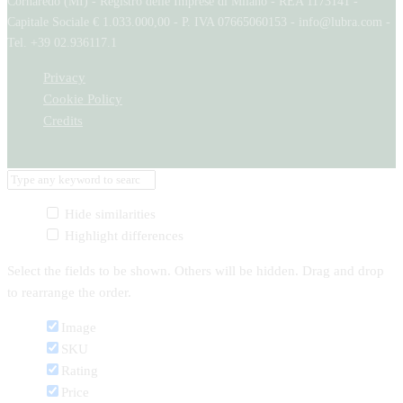
Cornaredo (MI) - Registro delle Imprese di Milano - REA 1173141 -
Capitale Sociale € 1.033.000,00 - P. IVA 07665060153 - info@lubra.com -
Tel. +39 02.936117.1
Privacy
Cookie Policy
Credits
Hide similarities
Highlight differences
Select the fields to be shown. Others will be hidden. Drag and drop
to rearrange the order.
Image
SKU
Rating
Price