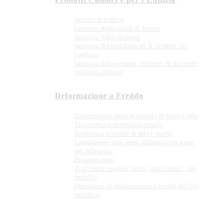
Service & trading
Industria degli asfalti & bitumi
Industria della ceramica
Industria dei prefabbricati & prodotti per
l’edilizia
Industria della gomma, polimeri & hot melts
Industria chimica
Deformazione a Freddo
Raddrizzatura dopo trafilatuta di barre e tubi
Tranciatura e imbutitura metalli
Profilatura a freddo di tubi e profili
Laminazione tubi senza saldatura con passo
del pellegrino
Piegatura tubi
Trafilatura vergelle, barre, piatti quadri, fili
metallici
Operazioni di deformazione a freddo del filo
metallico