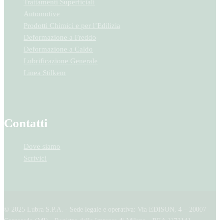
Trattamenti Superficiali
Automotive
Prodotti Chimici e per l’Edilizia
Deformazione a Freddo
Deformazione a Caldo
Lubrificazione Generale
Linea Stilkem
Contatti
Dove siamo
Scrivici
© 2025 Lubra S.P.A. - Sede legale e operativa: Via EDISON, 4 – 20007