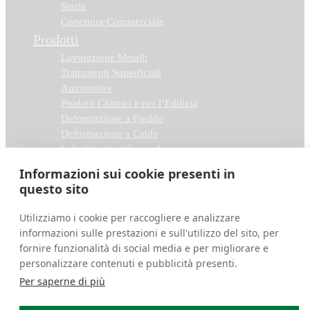
Storia
Copertura Commerciale
Prodotti
Lavorazione Metalli
Trattamenti Superficiali
Automotive
Prodotti Chimici e per l’Edilizia
Deformazione a Freddo
Deformazione a Caldo
Lubrificazione Generale
Linea Stilkem
Informazioni sui cookie presenti in
Doctor Lubra
questo sito
Contatti
Utilizziamo i cookie per raccogliere e analizzare
Dove siamo
informazioni sulle prestazioni e sull'utilizzo del sito, per
Scrivici
fornire funzionalità di social media e per migliorare e
personalizzare contenuti e pubblicità presenti.
Per saperne di più