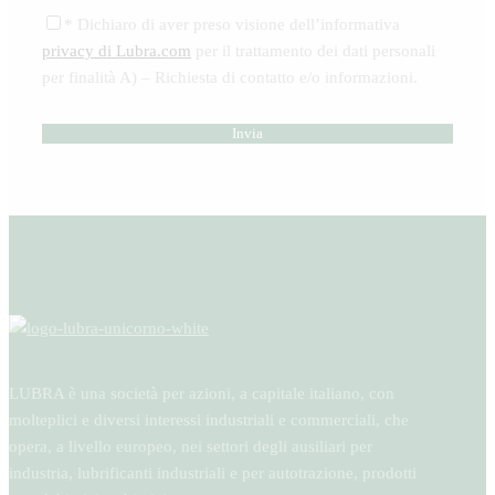
* Dichiaro di aver preso visione dell’informativa
privacy di Lubra.com
per il trattamento dei dati personali
per finalità A) – Richiesta di contatto e/o informazioni.
LUBRA è una società per azioni, a capitale italiano, con
molteplici e diversi interessi industriali e commerciali, che
opera, a livello europeo, nei settori degli ausiliari per
industria, lubrificanti industriali e per autotrazione, prodotti