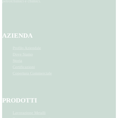
petrolchimici e chimici.
AZIENDA
Profilo Aziendale
Dove Siamo
Storia
Certificazioni
Copertura Commerciale
PRODOTTI
Lavorazione Metalli