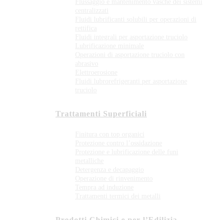
Flussaggio e mantenimento vasche dei sistemi
centralizzati
Fluidi lubrificanti solubili per operazioni di
rettifica
Fluidi integrali per asportazione truciolo
Lubrificazione minimale
Operazioni di asportazione truciolo con
abrasivo
Elettroerosione
Fluidi lubrorefrigeranti per asportazione
truciolo
Trattamenti Superficiali
Finitura con top organici
Protezione contro l’ossidazione
Protezione e lubrificazione delle funi
metalliche
Detergenza e decapaggio
Operazione di rinvenimento
Tempra ad induzione
Trattamenti termici dei metalli
Prodotti Chimici e per l’Edilizia