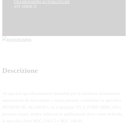
TRASMISSIONI AUTOMATICHE
ATF SERIE D
Descrizione
oli speciali specificatamente formulati per le moderne trasmissioni
automatiche di autovetture e mezzi pesanti, soddisfano la specifica
DEXRON III, ALLISON C-4, Caterpillar TO 2, FORD MERCAN e
possono essere inoltre utilizzati in applicazioni dove viene richiesta
la specifica Ford M2C 138-CJ o M2C 166-H.